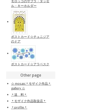
モロッコのサブラ・タッセ
ル・キーホルダー
ポストカード☆チュニジア
のドア
ポストカード☆アラベスク
Other page
☆ mosaic＊モザイク作品＊
gallery ☆
＊送 料＊
＊モザイク作品取扱店＊
＊profile＊