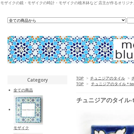
モザイクの鏡・モザイクの時計・モザイクの植木鉢など 店主が作るオリジ
TOP
>
チュニジアのタイル
>
Category
TOP
>
チュニジアのタイル＊ten
全ての商品
チュニジアのタイル-te
モザイク