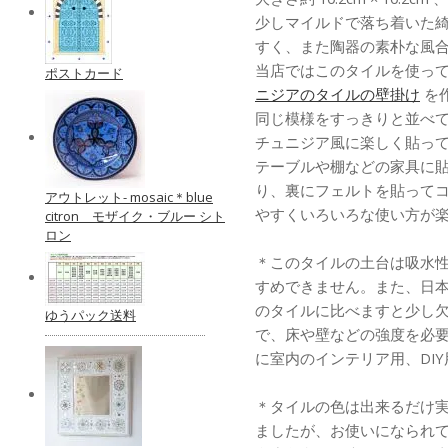
少しマイルドで落ち着いた
すく、また陶器の素朴な風
当店ではこのタイルを使っ
ポストカード
ニジアのタイルの壁掛け
を
同じ模様をすっきりと並べ
チュニジア風に楽しく貼っ
テーブルや棚などの家具に
り、裏にフェルトを貼ってコ
アウトレット- mosaic＊blue
やすくいろいろな使い方が
citron モザイク・ブルー シト
ロン
＊このタイルの土台は吸水
すめできません。また、日
のタイルに比べますと少し
ゆうパック送料
で、床や壁などの強度を必
に室内のインテリア用、DI
＊タイルの色は出来るだけ
ましたが、お使いになられ