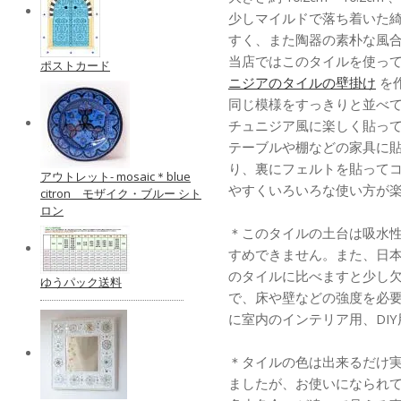
少しマイルドで落ち着いた
すく、また陶器の素朴な風
当店ではこのタイルを使っ
ポストカード
ニジアのタイルの壁掛け
を
同じ模様をすっきりと並べ
チュニジア風に楽しく貼っ
テーブルや棚などの家具に
り、裏にフェルトを貼ってコ
アウトレット- mosaic＊blue
やすくいろいろな使い方が
citron モザイク・ブルー シト
ロン
＊このタイルの土台は吸水
すめできません。また、日
のタイルに比べますと少し
ゆうパック送料
で、床や壁などの強度を必
に室内のインテリア用、DI
＊タイルの色は出来るだけ
ましたが、お使いになられ