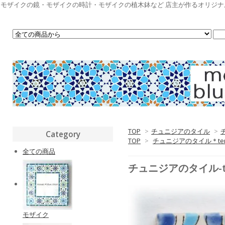
モザイクの鏡・モザイクの時計・モザイクの植木鉢など 店主が作るオリジ
TOP
>
チュニジアのタイル
>
Category
TOP
>
チュニジアのタイル＊ten
全ての商品
チュニジアのタイル-te
モザイク