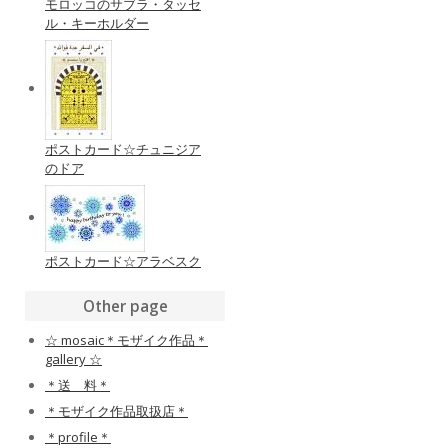
モロッコのサブラ・タッセ
ル・キーホルダー
ポストカード☆チュニジア
のドア
ポストカード☆アラベスク
Other page
☆ mosaic＊モザイク作品＊
gallery ☆
＊送 料＊
＊モザイク作品取扱店＊
＊profile＊