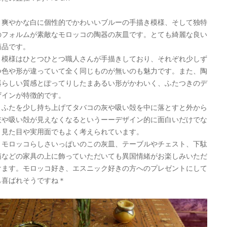
爽やかな白に個性的でかわいいブルーの手描き模様、そして独特
のフォルムが素敵なモロッコの陶器の灰皿です。とても綺麗な良い
商品です。
模様はひとつひとつ職人さんが手描きしており、それぞれ少しず
つ色や形が違っていて全く同じものが無いのも魅力です。また、陶
器らしい質感とぽってりしたまあるい形がかわいく、ふたつきのデ
ザインが特徴的です。
ふたを少し持ち上げてタバコの灰や吸い殻を中に落とすと外から
灰や吸い殻が見えなくなるというーーデザイン的に面白いだけでな
く見た目や実用面でもよく考えられています。
モロッコらしさいっぱいのこの灰皿、テーブルやチェスト、下駄
箱などの家具の上に飾っていただいても異国情緒がお楽しみいただ
けます。モロッコ好き、エスニック好きの方へのプレゼントにして
も喜ばれそうですね＊