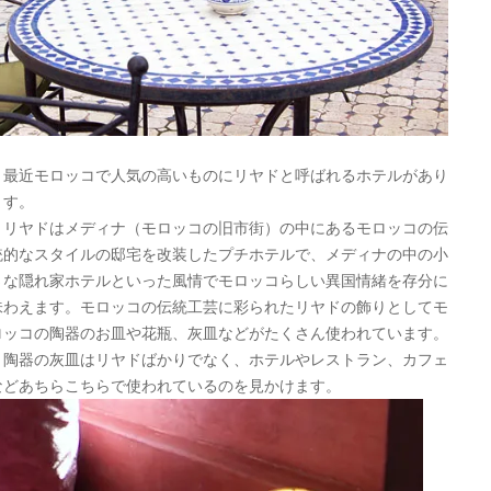
最近モロッコで人気の高いものにリヤドと呼ばれるホテルがあり
ます。
リヤドはメディナ（モロッコの旧市街）の中にあるモロッコの伝
統的なスタイルの邸宅を改装したプチホテルで、メディナの中の小
さな隠れ家ホテルといった風情でモロッコらしい異国情緒を存分に
味わえます。モロッコの伝統工芸に彩られたリヤドの飾りとしてモ
ロッコの陶器のお皿や花瓶、灰皿などがたくさん使われています。
陶器の灰皿はリヤドばかりでなく、ホテルやレストラン、カフェ
などあちらこちらで使われているのを見かけます。