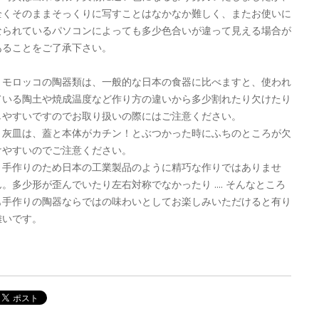
全くそのままそっくりに写すことはなかなか難しく、またお使いに
なられているパソコンによっても多少色合いが違って見える場合が
あることをご了承下さい。
＊モロッコの陶器類は、一般的な日本の食器に比べますと、使われ
ている陶土や焼成温度など作り方の違いから多少割れたり欠けたり
しやすいですのでお取り扱いの際にはご注意ください。
灰皿は、蓋と本体がカチン！とぶつかった時にふちのところが欠
けやすいのでご注意ください。
＊手作りのため日本の工業製品のように精巧な作りではありませ
ん。多少形が歪んでいたり左右対称でなかったり .... そんなところ
も手作りの陶器ならではの味わいとしてお楽しみいただけると有り
難いです。