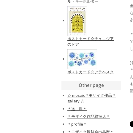
ル・キーホルダー
ポストカード☆チュニジア
のドア
ポストカード☆アラベスク
Other page
☆ mosaic＊モザイク作品＊
gallery ☆
＊送 料＊
＊モザイク作品取扱店＊
＊profile＊
＊モザイク展覧会出品歴＊