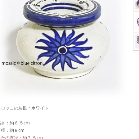
モロッコの灰皿＊ホワイト
高さ：約６.５cm
直径：約９cm
ふたの直径：約７.５cm