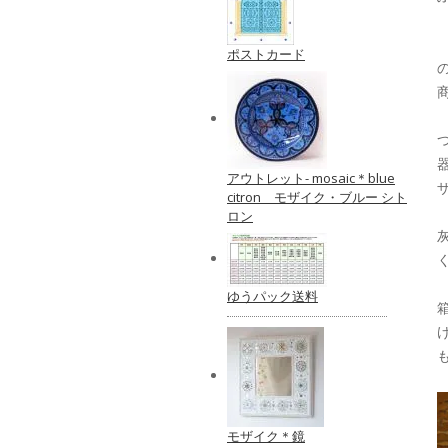
ポストカード
アウトレット- mosaic＊blue
citron モザイク・ブルー シト
ロン
ゆうパック送料
モザイク＊鏡