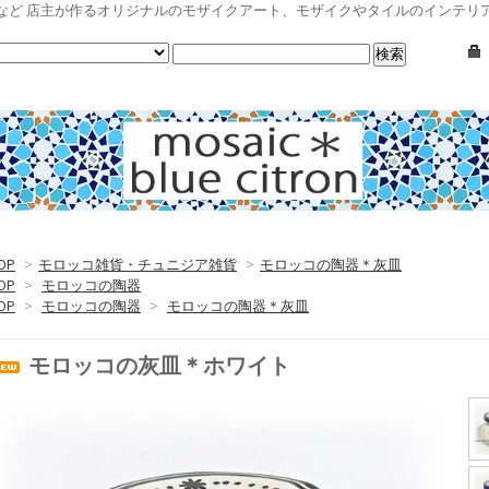
など 店主が作るオリジナルのモザイクアート、モザイクやタイルのインテリ
OP
>
モロッコ雑貨・チュニジア雑貨
>
モロッコの陶器＊灰皿
OP
>
モロッコの陶器
OP
>
モロッコの陶器
>
モロッコの陶器＊灰皿
モロッコの灰皿＊ホワイト