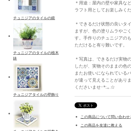
＊用途：屋内の壁や家具など
ラフト用としてお楽しみく
チュニジアのタイルの鏡
＊できるだけ状態の良いタ
ますが、色の塗りムラやご
す。手作りのチュニジアの
ただけると有り難いです。
チュニジアのタイルの植木
鉢
＊写真は、できるだけ実物
したが、実物そのままの色
またお使いになられている
が違って見えることがあり
くださいませ･*:.｡.☆
チュニジアタイルの壁飾り
この商品について問い合わせ
この商品を友達に教える