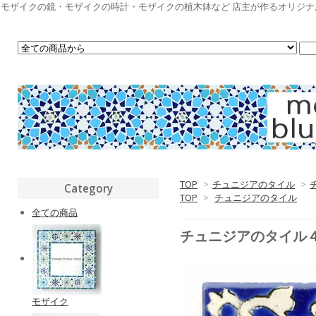
モザイクの鏡・モザイクの時計・モザイクの植木鉢など 店主が作るオリジ
TOP
>
チュニジアのタイル
>
Category
TOP
>
チュニジアのタイル
全ての商品
チュニジアのタイル
モザイク