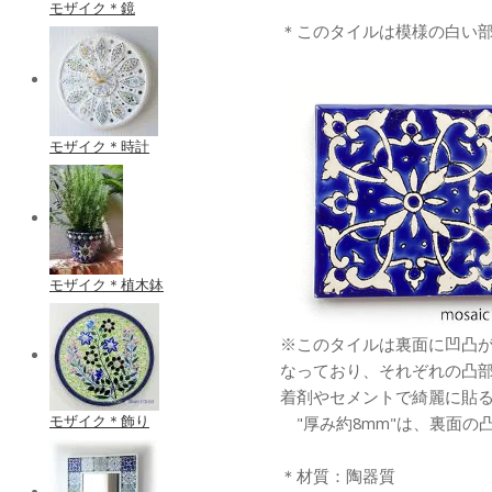
モザイク＊鏡
＊このタイルは模様の白い
モザイク＊時計
モザイク＊植木鉢
※このタイルは裏面に凹凸
なっており、それぞれの凸
着剤やセメントで綺麗に貼
モザイク＊飾り
"厚み約8mm"は、裏面の
＊材質：陶器質