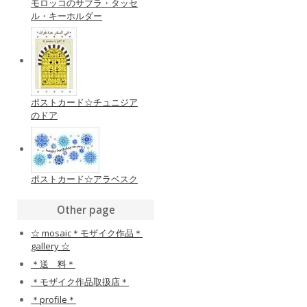
モロッコのサブラ・タッセ
ル・キーホルダー
ポストカード☆チュニジア
のドア
ポストカード☆アラベスク
Other page
☆ mosaic＊モザイク作品＊
gallery ☆
＊送 料＊
＊モザイク作品取扱店＊
＊profile＊