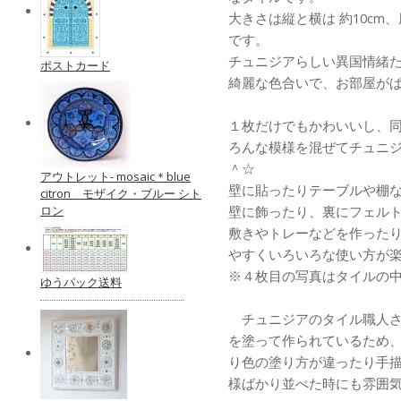
大きさは縦と横は 約10cm、厚
です。
チュニジアらしい異国情緒
ポストカード
綺麗な色合いで、お部屋が
１枚だけでもかわいいし、
ろんな模様を混ぜてチュニ
＾☆
アウトレット- mosaic＊blue
壁に貼ったりテーブルや棚
citron モザイク・ブルー シト
ロン
壁に飾ったり、裏にフェル
敷きやトレーなどを作ったり
やすくいろいろな使い方が
※４枚目の写真はタイルの
ゆうパック送料
チュニジアのタイル職人さ
を塗って作られているため
り色の塗り方が違ったり手
様ばかり並べた時にも雰囲